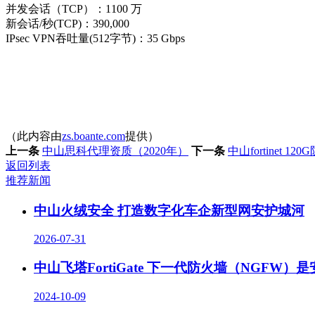
并发会话（TCP）：1100 万
新会话/秒(TCP)：390,000
IPsec VPN吞吐量(512字节)：35 Gbps
（此内容由
zs.boante.com
提供）
上一条
中山思科代理资质（2020年）
下一条
中山fortinet 120G
返回列表
推荐新闻
中山火绒安全 打造数字化车企新型网安护城河
2026-07-31
中山飞塔FortiGate 下一代防火墙（NGFW
2024-10-09