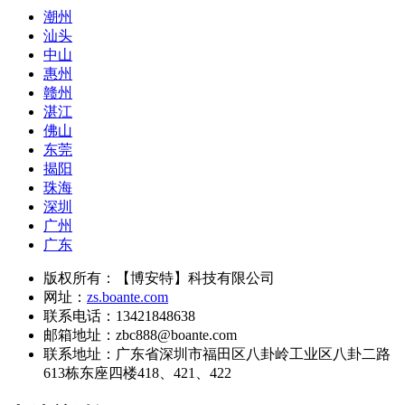
潮州
汕头
中山
惠州
赣州
湛江
佛山
东莞
揭阳
珠海
深圳
广州
广东
版权所有：【博安特】科技有限公司
网址：
zs.boante.com
联系电话：13421848638
邮箱地址：zbc888@boante.com
联系地址：
广东省深圳市福田区八卦岭工业区八卦二路
613栋东座四楼418、421、422